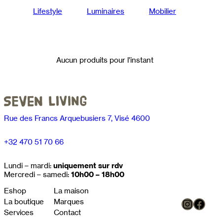
Lifestyle
Luminaires
Mobilier
Aucun produits pour l’instant
Rue des Francs Arquebusiers 7, Visé 4600
+32 470 51 70 66
Lundi – mardi:
uniquement sur rdv
Mercredi – samedi:
10h00 – 18h00
Eshop
La maison
Instag
Face
La boutique
Marques
Services
Contact