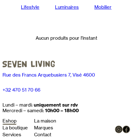
Lifestyle
Luminaires
Mobilier
Aucun produits pour l’instant
Rue des Francs Arquebusiers 7, Visé 4600
+32 470 51 70 66
Lundi – mardi:
uniquement sur rdv
Mercredi – samedi:
10h00 – 18h00
Eshop
La maison
Instag
Face
La boutique
Marques
Services
Contact