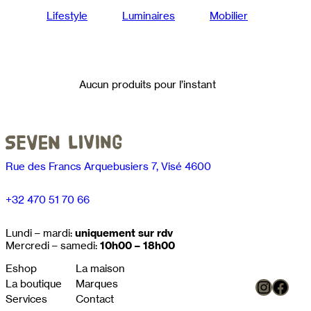
Lifestyle
Luminaires
Mobilier
Aucun produits pour l’instant
Rue des Francs Arquebusiers 7, Visé 4600
+32 470 51 70 66
Lundi – mardi:
uniquement sur rdv
Mercredi – samedi:
10h00 – 18h00
Eshop
La maison
Instag
Face
La boutique
Marques
Services
Contact