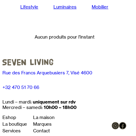
Lifestyle
Luminaires
Mobilier
Aucun produits pour l’instant
Rue des Francs Arquebusiers 7, Visé 4600
+32 470 51 70 66
Lundi – mardi:
uniquement sur rdv
Mercredi – samedi:
10h00 – 18h00
Eshop
La maison
Instag
Face
La boutique
Marques
Services
Contact