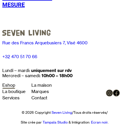
MESURE
Rue des Francs Arquebusiers 7, Visé 4600
+32 470 51 70 66
Lundi – mardi:
uniquement sur rdv
Mercredi – samedi:
10h00 – 18h00
Eshop
La maison
Instag
Face
La boutique
Marques
Services
Contact
© 2026 Copyright
Seven Living
/
Tous droits réservés
/
Site crée par
Tampala Studio
& Intégration:
Ecran noir
.