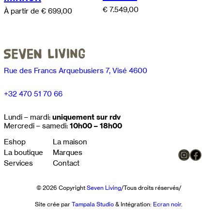
€
7.549,00
À partir de
€
699,00
Rue des Francs Arquebusiers 7, Visé 4600
+32 470 51 70 66
Lundi – mardi:
uniquement sur rdv
Mercredi – samedi:
10h00 – 18h00
Eshop
La maison
Instag
Face
La boutique
Marques
Services
Contact
© 2026 Copyright
Seven Living
/
Tous droits réservés
/
Site crée par
Tampala Studio
& Intégration:
Ecran noir
.