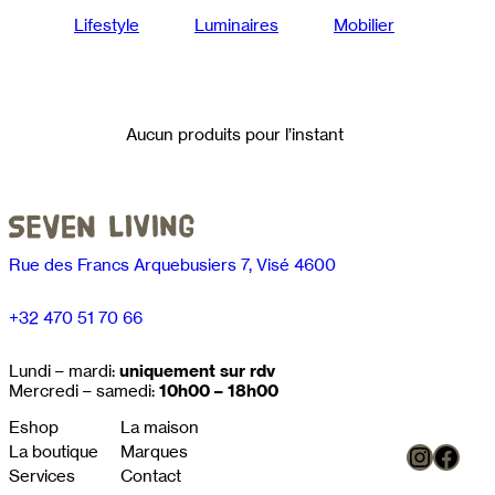
Lifestyle
Luminaires
Mobilier
Aucun produits pour l’instant
Rue des Francs Arquebusiers 7, Visé 4600
+32 470 51 70 66
Lundi – mardi:
uniquement sur rdv
Mercredi – samedi:
10h00 – 18h00
Eshop
La maison
Instag
Face
La boutique
Marques
Services
Contact