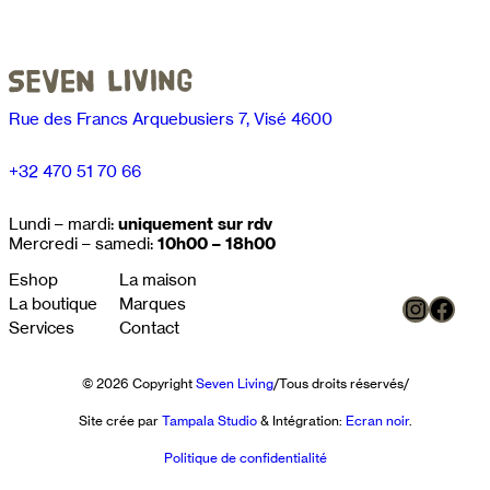
Rue des Francs Arquebusiers 7, Visé 4600
+32 470 51 70 66
Lundi – mardi:
uniquement sur rdv
Mercredi – samedi:
10h00 – 18h00
Eshop
La maison
Instag
Face
La boutique
Marques
Services
Contact
© 2026 Copyright
Seven Living
/
Tous droits réservés
/
Site crée par
Tampala Studio
& Intégration:
Ecran noir
.
Politique de confidentialité