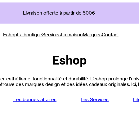
Livraison offerte à partir de 500€
Eshop
La boutique
Services
La maison
Marques
Contact
Eshop
r esthétisme, fonctionnalité et durabilité. L’eshop prolonge l’u
trouve des marques design et des idées cadeaux originales. Ici, l’
Les bonnes affaires
Les Services
Lif