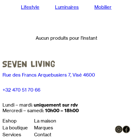
Lifestyle
Luminaires
Mobilier
Aucun produits pour l’instant
Rue des Francs Arquebusiers 7, Visé 4600
+32 470 51 70 66
Lundi – mardi:
uniquement sur rdv
Mercredi – samedi:
10h00 – 18h00
Eshop
La maison
Instag
Face
La boutique
Marques
Services
Contact