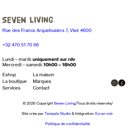
Rue des Francs Arquebusiers 7, Visé 4600
+32 470 51 70 66
Lundi – mardi:
uniquement sur rdv
Mercredi – samedi:
10h00 – 18h00
Eshop
La maison
Instag
Face
La boutique
Marques
Services
Contact
© 2026 Copyright
Seven Living
/
Tous droits réservés
/
Site crée par
Tampala Studio
& Intégration:
Ecran noir
.
Politique de confidentialité