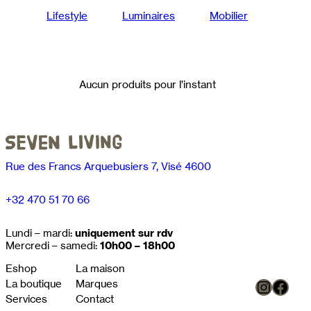
Lifestyle
Luminaires
Mobilier
Aucun produits pour l’instant
Rue des Francs Arquebusiers 7, Visé 4600
+32 470 51 70 66
Lundi – mardi:
uniquement sur rdv
Mercredi – samedi:
10h00 – 18h00
Eshop
La maison
Instag
Face
La boutique
Marques
Services
Contact