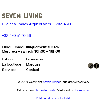
Rue des Francs Arquebusiers 7, Visé 4600
+32 470 51 70 66
Lundi – mardi:
uniquement sur rdv
Mercredi – samedi:
10h00 – 18h00
Eshop
La maison
Instag
Face
La boutique
Marques
Services
Contact
© 2026 Copyright
Seven Living
/
Tous droits réservés
/
Site crée par
Tampala Studio
& Intégration:
Ecran noir
.
Politique de confidentialité