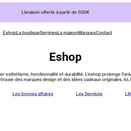
Livraison offerte à partir de 500€
Eshop
La boutique
Services
La maison
Marques
Contact
Eshop
r esthétisme, fonctionnalité et durabilité. L’eshop prolonge l’u
trouve des marques design et des idées cadeaux originales. Ici, l’
Les bonnes affaires
Les Services
Lif