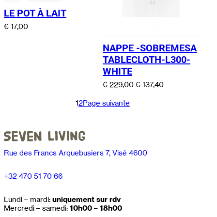
LE POT À LAIT
€
17,00
NAPPE -SOBREMESA
TABLECLOTH-L300-
WHITE
Le
Le
€
229,00
€
137,40
prix
prix
initial
actuel
1
2
Page suivante
était :
est :
€ 229,00.
€ 137,40.
Rue des Francs Arquebusiers 7, Visé 4600
+32 470 51 70 66
Lundi – mardi:
uniquement sur rdv
Mercredi – samedi:
10h00 – 18h00