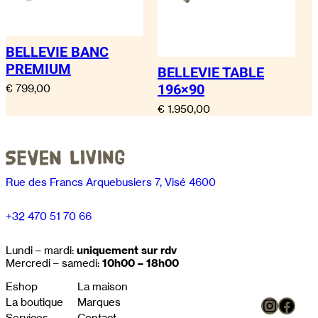
les fils des boutons. Confort moëlleux mais
soutenu. Angle particulièrement enveloppant.
A
BELLEVIE BANC
couleur
Sea Sand
t
V
PREMIUM
BELLEVIE TABLE
t
a
ri
l
196×90
€
799,00
b
e
€
1.950,00
u
u
t
r
s
Rue des Francs Arquebusiers 7, Visé 4600
+32 470 51 70 66
Lundi – mardi:
uniquement sur rdv
Mercredi – samedi:
10h00 – 18h00
Eshop
La maison
Instag
Face
La boutique
Marques
Services
Contact