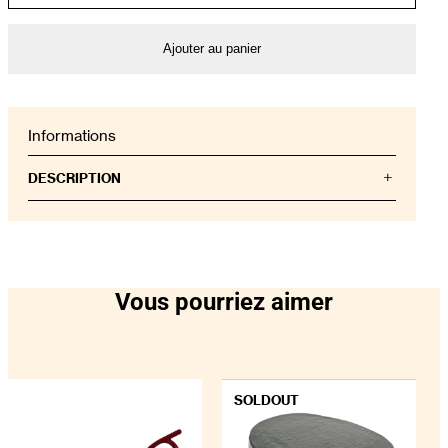
Ajouter au panier
Informations
DESCRIPTION
Un classique de Ligne Roset, le Togo de Michel
Ducaroy est le summum du confort et du style
depuis plus de cinquante ans. La collection
intemporelle présente un design ergonomique avec
une construction en mousse de polyéther à densité
Vous pourriez aimer
multiple et des housses matelassées, rendant
chaque pièce à la fois visuellement attrayante et
physiquement invitante. Un siège imaginé
spécialement pour les siestes de l’après-midi ou les
soirées paresseuses passées dans le plus grand
SOLDOUT
confort, le Togo Lounge est un meuble unique en
son genre ainsi que le complément parfait à une
chaise sectionnelle Togo.