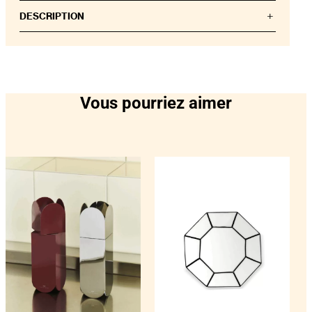
DESCRIPTION
Collection Swirl – Un hommage au mouvement.
Ces verres Coupe (260 ml) sont conçus pour des
moments de plaisir et de gourmandise. Parfaits pour
servir des cocktails pétillants, des desserts élégants
Vous pourriez aimer
ou simplement une boisson en soirée. Leurs
courbes douces tiennent confortablement en main
et reflètent le mouvement de l’eau, rendant chaque
verre à la fois fonctionnel et esthétiquement plaisant.
Servez-les avec un SWIRL.
Les verres Swirl Coupe se marient parfaitement
avec les verres assortis Swirl Small Tumbler (240
ml), Longdrink (460 ml) et les bouteilles (0,75 L | 1,25
L). Ensemble, ils créent une table harmonieuse et
mettent en valeur chaque surface, que ce soit pour
servir, décorer ou faire une impression.
Chaque set se compose de 2 verres (260 ml) et est
disponible dans les sept couleurs emblématiques de
la collection Swirl, permettant d’infinies
combinaisons pour compléter votre collection de