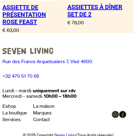
ASSIETTES À DÎNER
ASSIETTE DE
SET DE 2
PRÉSENTATION
ROSE FEAST
€
78,00
€
63,00
Rue des Francs Arquebusiers 7, Visé 4600
+32 470 51 70 66
Lundi – mardi:
uniquement sur rdv
Mercredi – samedi:
10h00 – 18h00
Eshop
La maison
Instag
Face
La boutique
Marques
Services
Contact
© 2026 Copyright
Seven Living
/
Tous droits réservés
/