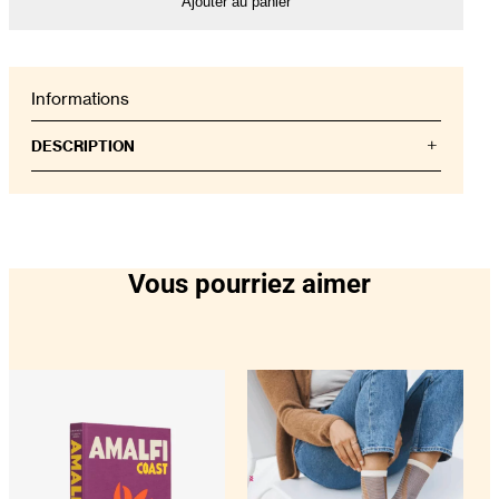
Ajouter au panier
Informations
DESCRIPTION
La légende de Saint-Tropez commence avec un
chien, un coq et un martyr ; et elle mène ensuite à
des stars de cinéma, des artistes de renommée
mondiale et des écrivains d’exception. Situé sur la
scintillante Côte d’Azur, Saint-Tropez brille sous les
Vous pourriez aimer
projecteurs depuis plus d’un demi-siècle, pour le
meilleur et pour le pire, les célébrités affluant vers ce
lieu idyllique pour ses plages et son soleil
méditerranéen. Oasis pittoresque, Saint-Tropez a
inspiré de nombreux écrivains célèbres, de
Françoise Sagan à Colette, ainsi que des artistes
renommés comme Paul Signac et Henri Matisse, et
même des cinéastes. Cependant, Saint-Tropez ne
serait pas ce qu’il est sans la belle du jour d’alors,
Brigitte Bardot, ses films, ses amours, et bien
d’autres couples célèbres tels qu’Annabel et Bernard