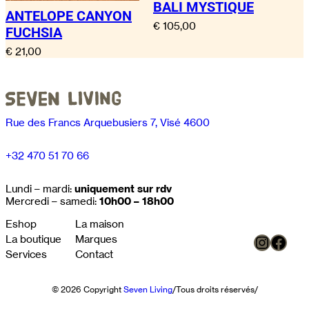
BALI MYSTIQUE
ANTELOPE CANYON
€
105,00
FUCHSIA
€
21,00
Rue des Francs Arquebusiers 7, Visé 4600
+32 470 51 70 66
Lundi – mardi:
uniquement sur rdv
Mercredi – samedi:
10h00 – 18h00
Eshop
La maison
Instag
Face
La boutique
Marques
Services
Contact
© 2026 Copyright
Seven Living
/
Tous droits réservés
/