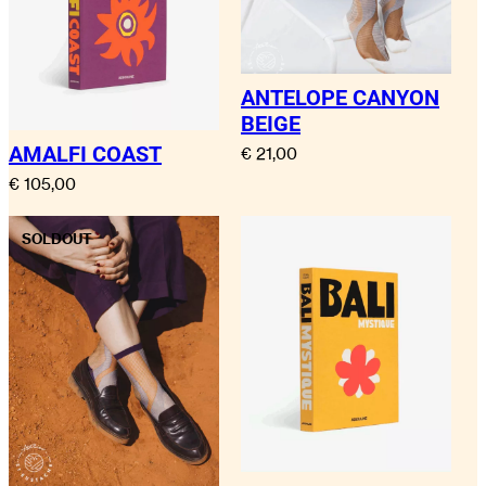
Buffet ou Bianca et Mick Jagger.
St. Tropez Soleil, un livre de voyage glamour pour
table basse, guide le lecteur à travers son passé
légendaire et son présent en constante évolution.
ANTELOPE CANYON
On y retrouve les incontournables annuels comme
BEIGE
Les Bravades ou Les Voiles de Saint-Tropez, mais
aussi des événements exclusifs tels qu’un défilé
AMALFI COAST
€
21,00
Chanel au Sénéquier, café emblématique tropezien,
€
105,00
ou encore la White Party de Nikki Beach initiée par
Naomi Campbell. Mais malgré tous les changements,
l’esprit de Saint-Tropez demeure le même, et cet
SOLDOUT
ouvrage est une ode à la joie de vivre unique qui
donne envie d’y revenir toujours.