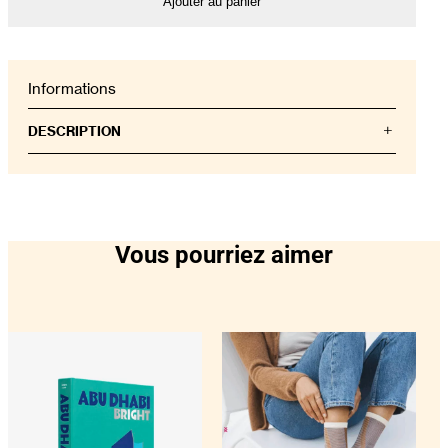
Ajouter au panier
Informations
DESCRIPTION
Explorez l’île envoûtante de Sicile, en Italie, reconnue
pour sa riche histoire, sa passion et sa diversité
culturelle. Des légendes antiques aux films
modernes, l’influence de la Sicile est palpable et
profondément ancrée dans son passé comme dans
Vous pourriez aimer
son présent. Découvrez le charme authentique et les
équipements luxueux de la Villa Sant’Andrea et du
Grand Hotel Timeo, deux établissements situés à
Taormina et offrant des vues imprenables sur la
Méditerranée. Le Grand Hotel Timeo bénéficie d’un
emplacement privilégié à proximité d’un ancien
théâtre grec et du spectaculaire mont Etna.
Véritable carrefour des cultures, la Sicile reflète dans
son architecture, sa cuisine et ses traditions sa
position au cœur de la Méditerranée. Marquée par