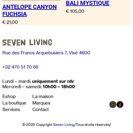
BALI MYSTIQUE
ANTELOPE CANYON
€
105,00
FUCHSIA
€
21,00
Rue des Francs Arquebusiers 7, Visé 4600
+32 470 51 70 66
Lundi – mardi:
uniquement sur rdv
Mercredi – samedi:
10h00 – 18h00
Eshop
La maison
Instag
Face
La boutique
Marques
Services
Contact
© 2026 Copyright
Seven Living
/
Tous droits réservés
/