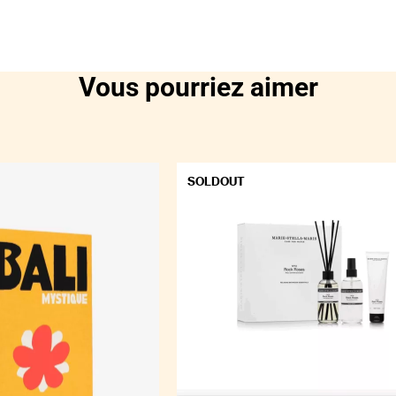
aux créatures kawa
ou encore à l’archit
de Burning Man.
L’autrice Julia Cha
Utopists (le rappeu
Vous pourriez aimer
Afrofuturists (le m
Cudi), les Cosmic T
Villareal) et les Spi
Turrell), tous rêva
SOLDOUT