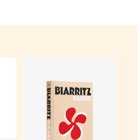
ii aux couleurs de bonbon du duo FriendsWithYou,
ecture utopique et optique de Bjarke Ingels, habitué
plin développe quatre thèmes distincts : les Rainbow
r A$AP Rocky, le designer Marco Ribeiro), les
usicien George Clinton, le rappeur-designer Kid
echnophiles (la scénographe Es Devlin, l’artiste Leo
ritualizers (les artistes Olafur Eliasson et James
nt et œuvrant pour un monde plus lumineux.