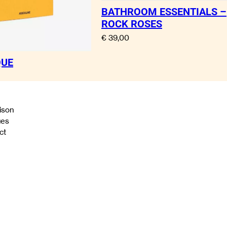
BATHROOM ESSENTIALS –
ROCK ROSES
€
39,00
QUE
ison
ues
ct