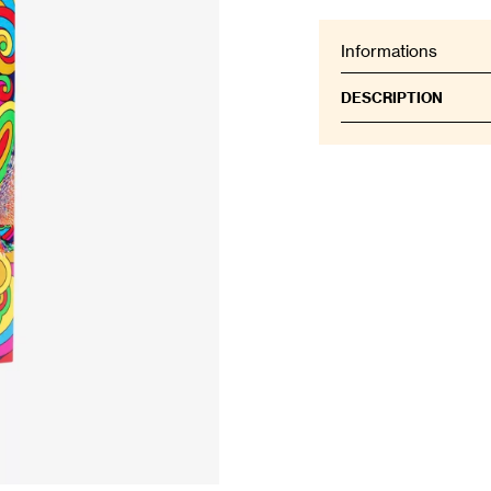
Informations
DESCRIPTION
Nous vivons une re
1960, mais aujourd’
l’équilibre mental, la
outil puissant pour 
gens à travailler 
résurgence psychéd
commencer. Elle a l
manière de percevo
mettre quelqu’un de
meilleure humeur, l
croient et avancent 
pourrait devenir notr
Cet ouvrage coloré
qui s’exprime dans le
design, l’architectu
ponctués de pois lu
éclatant de Marni x