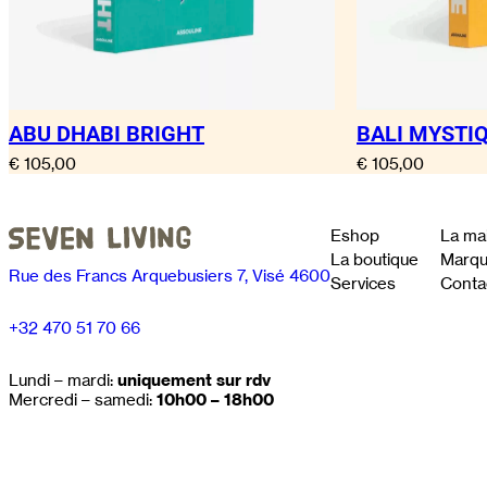
ABU DHABI BRIGHT
BALI MYSTI
€
105,00
€
105,00
Eshop
La ma
La boutique
Marq
Rue des Francs Arquebusiers 7, Visé 4600
Services
Conta
+32 470 51 70 66
Lundi – mardi:
uniquement sur rdv
Mercredi – samedi:
10h00 – 18h00