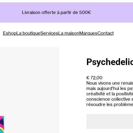
Livraison offerte à partir de 500€
Eshop
La boutique
Services
La maison
Marques
Contact
Psychedeli
€
72,00
Nous vivons une renai
mais aujourd’hui les ps
créativité et la positivi
conscience collective 
résoudre les problèm