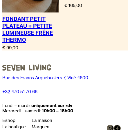
€
165,00
FONDANT PETIT
PLATEAU + PETITE
LUMINEUSE FRÊNE
THERMO
€
99,00
Rue des Francs Arquebusiers 7, Visé 4600
+32 470 51 70 66
Lundi – mardi:
uniquement sur rdv
Mercredi – samedi:
10h00 – 18h00
Eshop
La maison
Instag
Face
La boutique
Marques