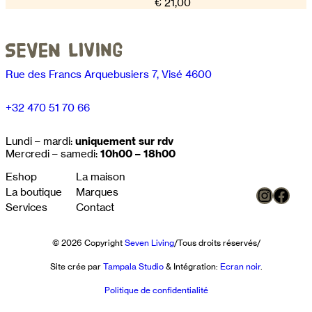
€
21,00
Rue des Francs Arquebusiers 7, Visé 4600
+32 470 51 70 66
Lundi – mardi:
uniquement sur rdv
Mercredi – samedi:
10h00 – 18h00
Eshop
La maison
Instag
Face
La boutique
Marques
Services
Contact
© 2026 Copyright
Seven Living
/
Tous droits réservés
/
Site crée par
Tampala Studio
& Intégration:
Ecran noir
.
Politique de confidentialité