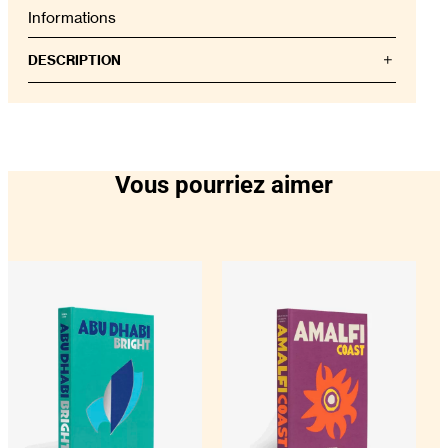
Informations
DESCRIPTION
Prenez soin de vos mains avec notre savon exfoliant
pour les mains. Le savon pour les mains est enrichi
de particules exfoliantes naturelles de grenade et
d’églantier recyclées pour une exfoliation douce,
adaptée à un usage quotidien.
Vous pourriez aimer
– La formule est composée à 97% d’ingrédients
d’origine naturelle
– 100% végétalien