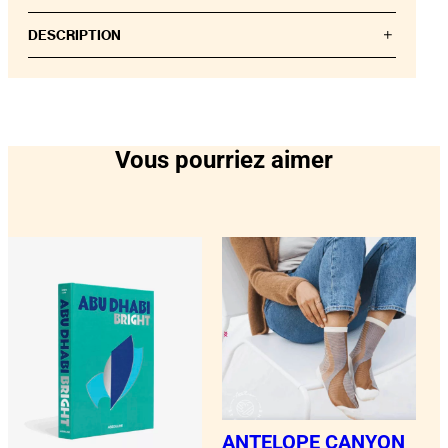
DESCRIPTION
Apportez une touche chaleureuse et une élégance
intemporelle à votre intérieur grâce à ce luxueux
coffret cadeau. Composé d’un savon pour les mains,
de bâtonnets parfumés et d’une bougie parfumée,
ce coffret embellit n’importe quel espace grâce à
Vous pourriez aimer
son parfum sophistiqué. Idéal pour offrir ou pour se
faire plaisir, ce coffret incarne l’art de vivre avec
raffinement et de prendre soin de soi.
Ce coffret cadeau comprend:
– Savon pour les mains 250 ml
– Bâtonnets parfumés 100 ml
– Bougie parfumée 100 g
ANTELOPE CANYON