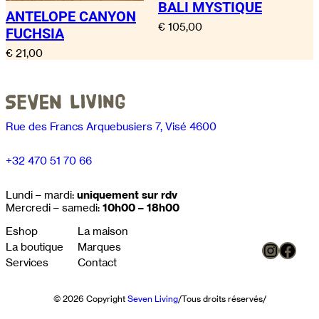
BALI MYSTIQUE
ANTELOPE CANYON
€
105,00
FUCHSIA
€
21,00
Rue des Francs Arquebusiers 7, Visé 4600
+32 470 51 70 66
Lundi – mardi:
uniquement sur rdv
Mercredi – samedi:
10h00 – 18h00
Eshop
La maison
Instag
Face
La boutique
Marques
Services
Contact
© 2026 Copyright
Seven Living
/
Tous droits réservés
/