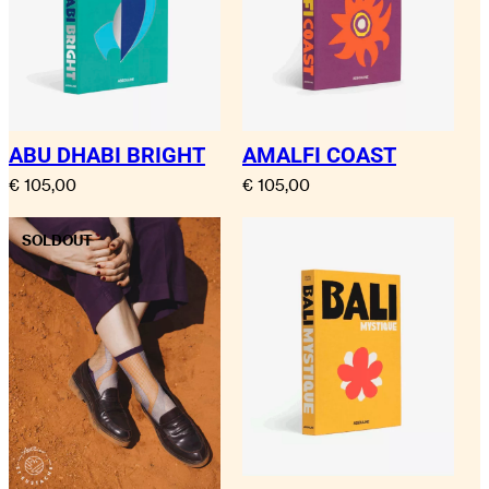
Gem, avec les photographies originales d’Oliver
Pilcher, capture l’essence de la ville et inspire les
lecteurs par son charme intemporel.
ABU DHABI BRIGHT
AMALFI COAST
€
105,00
€
105,00
SOLDOUT