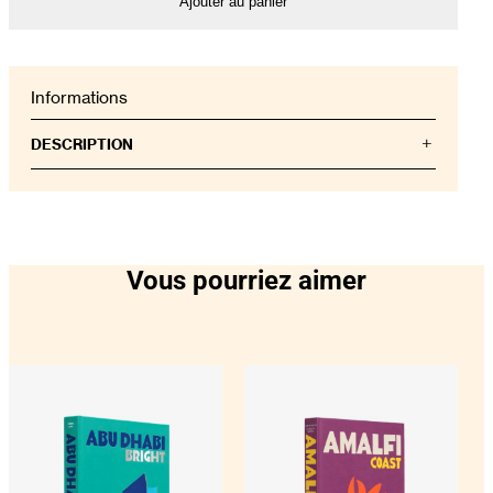
Ajouter au panier
Informations
DESCRIPTION
Budapest, la vibrante capitale de la Hongrie, est une
ville de contrastes enchanteurs. Dans la partie ouest,
Buda, des monuments comme le Bastion des
Pêcheurs, le Château de Buda et l’Église Matthias
témoignent de sa riche histoire, tandis que le côté
Vous pourriez aimer
Pest présente des icônes modernes comme le
Parlement, l’Opéra et la place des Héros. Le pont
Széchenyi, ou Pont des Chaînes, enjambe
gracieusement le Danube et relie les deux moitiés de
la ville.
Au-delà de son passé chargé d’histoire, Budapest
vibre d’un présent dynamique, marqué par une
fusion culturelle et une créativité intense. Artistes,
cinéastes et innovateurs y prospèrent, mêlant
nostalgie et énergie tournée vers l’avenir. Budapest