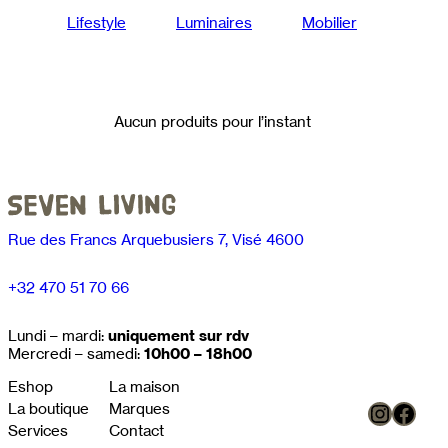
Lifestyle
Luminaires
Mobilier
Aucun produits pour l’instant
Rue des Francs Arquebusiers 7, Visé 4600
+32 470 51 70 66
Lundi – mardi:
uniquement sur rdv
Mercredi – samedi:
10h00 – 18h00
Eshop
La maison
Instag
Face
La boutique
Marques
Services
Contact