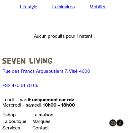
Lifestyle
Luminaires
Mobilier
Aucun produits pour l’instant
Rue des Francs Arquebusiers 7, Visé 4600
+32 470 51 70 66
Lundi – mardi:
uniquement sur rdv
Mercredi – samedi:
10h00 – 18h00
Eshop
La maison
Instag
Face
La boutique
Marques
Services
Contact