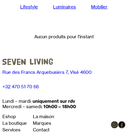
Lifestyle
Luminaires
Mobilier
Aucun produits pour l’instant
Rue des Francs Arquebusiers 7, Visé 4600
+32 470 51 70 66
Lundi – mardi:
uniquement sur rdv
Mercredi – samedi:
10h00 – 18h00
Eshop
La maison
Instag
Face
La boutique
Marques
Services
Contact