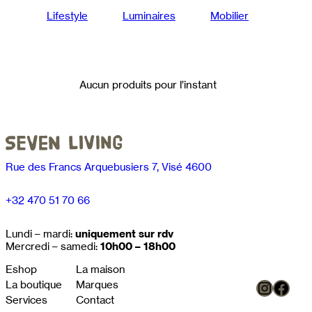
Lifestyle
Luminaires
Mobilier
Aucun produits pour l’instant
Rue des Francs Arquebusiers 7, Visé 4600
+32 470 51 70 66
Lundi – mardi:
uniquement sur rdv
Mercredi – samedi:
10h00 – 18h00
Eshop
La maison
Instag
Face
La boutique
Marques
Services
Contact