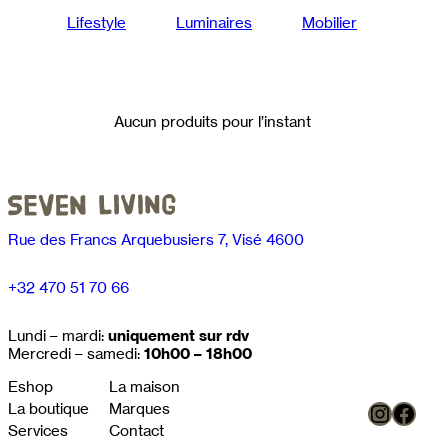
Lifestyle
Luminaires
Mobilier
Aucun produits pour l’instant
Rue des Francs Arquebusiers 7, Visé 4600
+32 470 51 70 66
Lundi – mardi:
uniquement sur rdv
Mercredi – samedi:
10h00 – 18h00
Eshop
La maison
Instag
Face
La boutique
Marques
Services
Contact