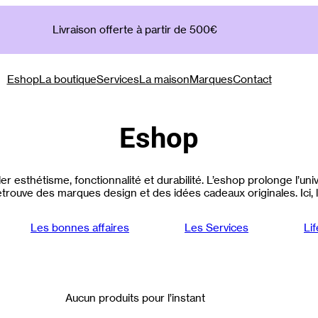
Livraison offerte à partir de 500€
Eshop
La boutique
Services
La maison
Marques
Contact
Eshop
r esthétisme, fonctionnalité et durabilité. L’eshop prolonge l’u
trouve des marques design et des idées cadeaux originales. Ici, l’
Les bonnes affaires
Les Services
Lif
Aucun produits pour l’instant