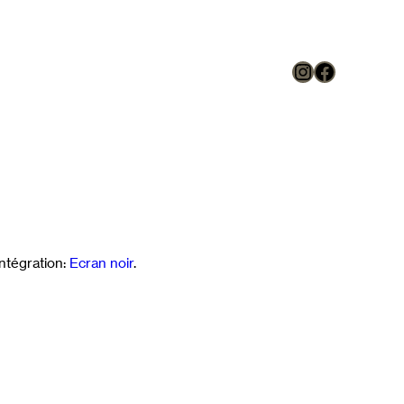
Instagram
Faceboo
ntégration:
Ecran noir
.